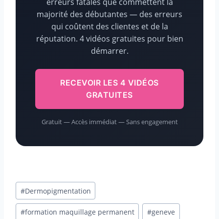
erreurs fatales que commettent la
majorité des débutantes — des erreurs
qui coûtent des clientes et de la
réputation. 4 vidéos gratuites pour bien
démarrer.
RECEVOIR LES 4 VIDÉOS
GRATUITES
Gratuit — Accès immédiat — Sans engagement
Étiquettes
#
Dermopigmentation
de
la
#
formation maquillage permanent
#
geneve