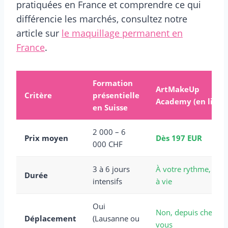
pratiquées en France et comprendre ce qui
différencie les marchés, consultez notre
article sur
le maquillage permanent en
France
.
Formation
ArtMakeUp
Critère
présentielle
Academy (en ligne
en Suisse
2 000 – 6
Prix moyen
Dès 197 EUR
000 CHF
3 à 6 jours
À votre rythme, accè
Durée
intensifs
à vie
Oui
Non, depuis chez
Déplacement
(Lausanne ou
vous