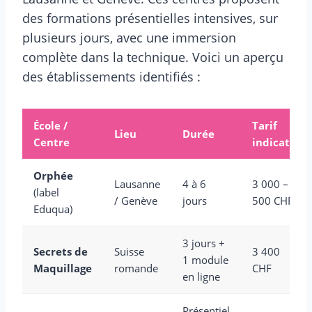
des formations présentielles intensives, sur
plusieurs jours, avec une immersion
complète dans la technique. Voici un aperçu
des établissements identifiés :
École /
Tarif
Lieu
Durée
Centre
indicatif
Orphée
Lausanne
4 à 6
3 000 – 4
(label
/ Genève
jours
500 CHF
Eduqua)
3 jours +
Secrets de
Suisse
3 400
1 module
Maquillage
romande
CHF
en ligne
Présentiel