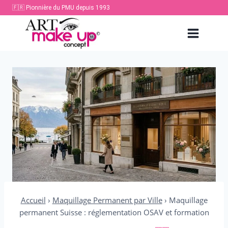
Aller
🇫🇷 Pionnière du PMU depuis 1993
au
contenu
Accueil
›
Maquillage Permanent par Ville
›
Maquillage
permanent Suisse : réglementation OSAV et formation