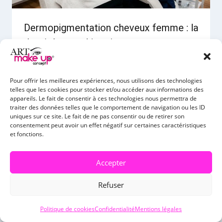
Dermopigmentation cheveux femme : la
densité sans chirurgie
Par
Marie-Christine Fournel
13 mai 2026
Pour offrir les meilleures expériences, nous utilisons des technologies
telles que les cookies pour stocker et/ou accéder aux informations des
appareils. Le fait de consentir à ces technologies nous permettra de
traiter des données telles que le comportement de navigation ou les ID
uniques sur ce site. Le fait de ne pas consentir ou de retirer son
consentement peut avoir un effet négatif sur certaines caractéristiques
et fonctions.
Accepter
Refuser
Politique de cookies
Confidentialité
Mentions légales