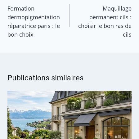
de
Formation
Maquillage
dermopigmentation
permanent cils :
l’article
réparatrice paris : le
choisir le bon ras de
bon choix
cils
Publications similaires