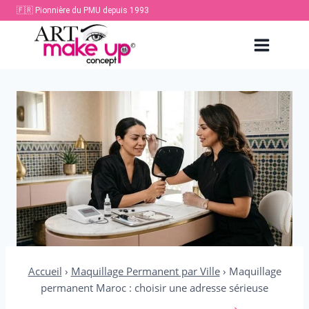
Aller
🇫🇷 Pionnière du PMU depuis 1993
au
contenu
Accueil
›
Maquillage Permanent par Ville
›
Maquillage
permanent Maroc : choisir une adresse sérieuse