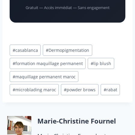
Gratuit — Accès immédiat — Sans engagement
Étiquettes
#
casablanca
#
Dermopigmentation
de
la
#
formation maquillage permanent
#
lip blush
publication :
#
maquillage permanent maroc
#
microblading maroc
#
powder brows
#
rabat
Marie-Christine Fournel