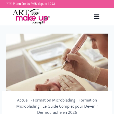
Aller
🇫🇷 Pionnière du PMU depuis 1993
au
contenu
Accueil
›
Formation Microblading
›
Formation
Microblading : Le Guide Complet pour Devenir
Dermographe en 2026