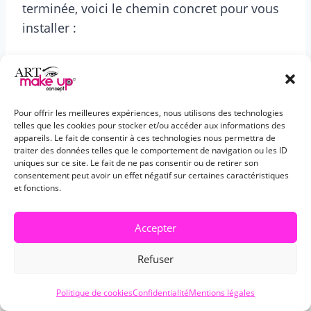
terminée, voici le chemin concret pour vous
installer :
Obtenir l’attestation hygiène et
salubrité
(si pas déjà incluse dans la
formation).
Pour offrir les meilleures expériences, nous utilisons des technologies
Déclarer votre activité
: auto-
telles que les cookies pour stocker et/ou accéder aux informations des
appareils. Le fait de consentir à ces technologies nous permettra de
entreprise ou société, selon votre
traiter des données telles que le comportement de navigation ou les ID
uniques sur ce site. Le fait de ne pas consentir ou de retirer son
situation.
consentement peut avoir un effet négatif sur certaines caractéristiques
Déclarer auprès de l’ARS
: obligatoire
et fonctions.
avant de pratiquer.
Aménager votre espace de travail
:
Accepter
conformité aux normes d’hygiène.
Refuser
Investir dans du matériel de qualité
:
dermographe, pigments, consommables
Politique de cookies
Confidentialité
Mentions légales
(budget : 500-1 500 EUR).