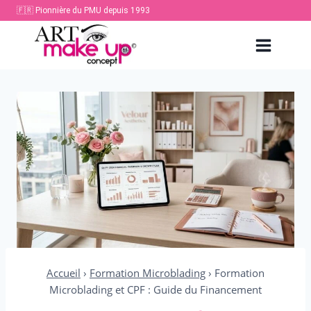
Aller
🇫🇷 Pionnière du PMU depuis 1993
au
contenu
Accueil
›
Formation Microblading
›
Formation
Microblading et CPF : Guide du Financement