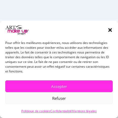
Laisser un commentaire
Pour offrir les meilleures expériences, nous utilisons des technologies
telles que les cookies pour stocker et/ou accéder aux informations des
Votre adresse e-mail ne sera pas publiée.
Les champs
appareils. Le fait de consentir à ces technologies nous permettra de
obligatoires sont indiqués avec
*
traiter des données telles que le comportement de navigation ou les ID
uniques sur ce site. Le fait de ne pas consentir ou de retirer son
consentement peut avoir un effet négatif sur certaines caractéristiques
Commentaire
*
et fonctions.
Accepter
Refuser
Politique de cookies
Confidentialité
Mentions légales