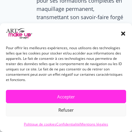
pour ses formations complètes en
maquillage permanent,
transmettant son savoir-faire forgé
par des décennies d'expérience
pour sublimer la beauté et la
confiance.
Pour offrir les meilleures expériences, nous utilisons des technologies
telles que les cookies pour stocker et/ou accéder aux informations des
appareils. Le fait de consentir à ces technologies nous permettra de
traiter des données telles que le comportement de navigation ou les ID
uniques sur ce site. Le fait de ne pas consentir ou de retirer son
consentement peut avoir un effet négatif sur certaines caractéristiques
Navigation
PRÉCÉDENT
SUIVANT
et fonctions.
de
Formation en
Maquillage
Accepter
maquillage
permanent Lyon :
l’article
permanent : réussir
instituts, tarifs et
Refuser
sa reconversion
formation
Politique de cookies
Confidentialité
Mentions légales