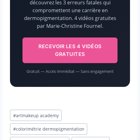
découvrez les 3 erreurs fatales qui
compromettent une carrière en
dermopigmentation. 4 vidéos gratuites
par Marie-Christine Fournel.
RECEVOIR LES 4 VIDÉOS
GRATUITES
Gratuit — Accès immédiat — Sans engagement
Étiquettes
#
artmakeup academy
de
la
#
colorimétrie dermopigmentation
publication :