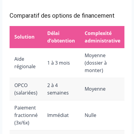
Comparatif des options de financement
Délai
Complexité
C
Solution
d’obtention
administrative
p
Moyenne
Aide
1 à 3 mois
(dossier à
Pa
régionale
monter)
OPCO
2 à 4
Moyenne
Pa
(salariées)
semaines
Paiement
fractionné
Immédiat
Nulle
A
(3x/6x)