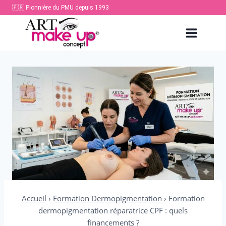
Aller
🇫🇷 Pionnière du PMU depuis 1993
au
contenu
Accueil
›
Formation Dermopigmentation
›
Formation
dermopigmentation réparatrice CPF : quels
financements ?