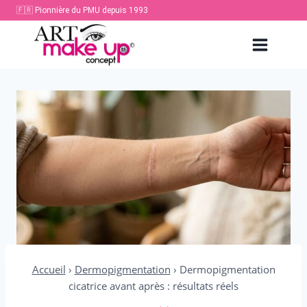
Aller
🇫🇷 Pionnière du PMU depuis 1993
au
contenu
Accueil
›
Dermopigmentation
›
Dermopigmentation
cicatrice avant après : résultats réels