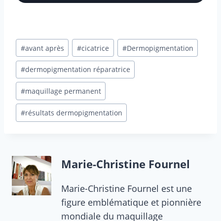
Étiquettes
#
avant après
#
cicatrice
#
Dermopigmentation
de
la
#
dermopigmentation réparatrice
publication :
#
maquillage permanent
#
résultats dermopigmentation
Marie-Christine Fournel
Marie-Christine Fournel est une
figure emblématique et pionnière
mondiale du maquillage