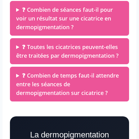
❓ Combien de séances faut-il pour
voir un résultat sur une cicatrice en
dermopigmentation ?
❓ Toutes les cicatrices peuvent-elles
être traitées par dermopigmentation ?
❓ Combien de temps faut-il attendre
entre les séances de
dermopigmentation sur cicatrice ?
La dermopigmentation